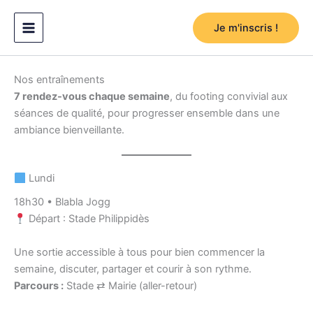
Aller
au
Je m'inscris !
contenu
Nos entraînements
7 rendez-vous chaque semaine
, du footing convivial aux
séances de qualité, pour progresser ensemble dans une
ambiance bienveillante.
Lundi
18h30 • Blabla Jogg
Départ : Stade Philippidès
Une sortie accessible à tous pour bien commencer la
semaine, discuter, partager et courir à son rythme.
Parcours :
Stade ⇄ Mairie (aller-retour)